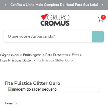
Confira a Linha Mais Completa De Natal Para Sua Loja!
0
O que você está buscando?
TERMOS MAIS BUSCADOS
Embalagens
Para Presentes
1
º
fita aramada
Fitas
Fitas Plásticas Glitter
Fita Plástica Glitter Ouro
2
º
saco transparente
3
º
saco presente
4
º
natal
Fita Plástica Glitter Ouro
5
º
sacola
6
º
caixa
Tamanho
7
º
guardanapo