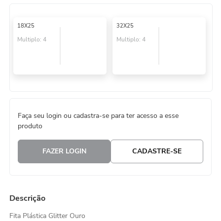
8
º
embalagem trufas
18X25
32X25
9
º
urso
Multiplo:
4
Multiplo:
4
10
º
vela
Faça seu login ou cadastra-se para ter acesso a esse
produto
FAZER LOGIN
CADASTRE-SE
Descrição
Fita Plástica Glitter Ouro