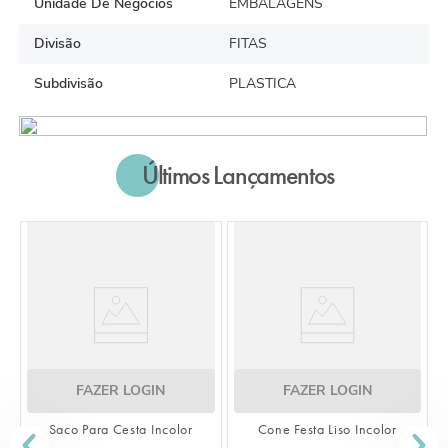
Unidade De Negócios
EMBALAGENS
Divisão
FITAS
Subdivisão
PLASTICA
Últimos Lançamentos
ZER LOGIN
FAZER LOGIN
ra Cesta Incolor
Cone Festa Liso Incolor