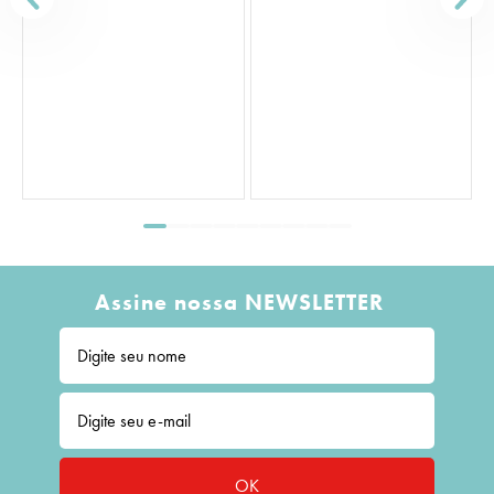
FAZER 
Saco Transparent
Assine nossa NEWSLETTER
OK