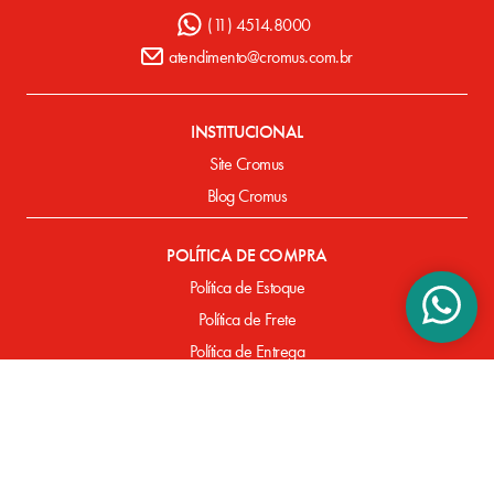
(11) 4514.8000
atendimento@cromus.com.br
INSTITUCIONAL
Site Cromus
Blog Cromus
POLÍTICA DE COMPRA
Política de Estoque
Política de Frete
Política de Entrega
Política de Pagamento
Defeitos de Fabricação
SUPORTE