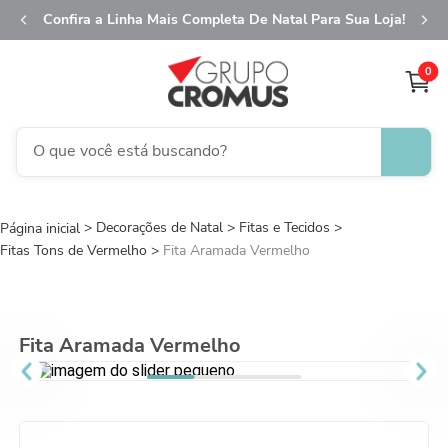
Confira a Linha Mais Completa De Natal Para Sua Loja!
0
O que você está buscando?
TERMOS MAIS BUSCADOS
Decorações de Natal
1
º
Fitas e Tecidos
fita aramada
Fitas Tons de Vermelho
Fita Aramada Vermelho
2
º
saco transparente
3
º
saco presente
4
º
sacola
Fita Aramada Vermelho
5
º
caixa
6
º
guardanapo
7
º
embalagem trufas