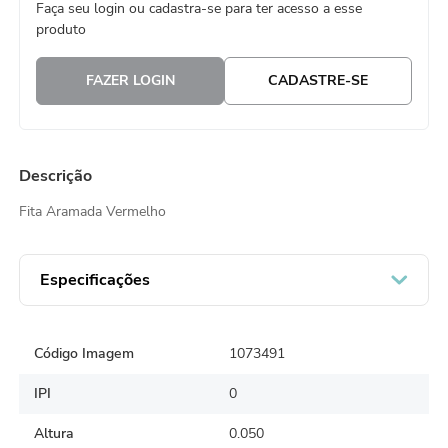
Faça seu login ou cadastra-se para ter acesso a esse
8
º
natal
produto
9
º
urso
FAZER LOGIN
CADASTRE-SE
10
º
sacola papel
Descrição
Fita Aramada Vermelho
Especificações
Código Imagem
1073491
IPI
0
Altura
0.050