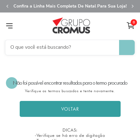
Confira a Linha Mais Completa De Natal Para Sua Loja!
0
O que você está buscando?
TERMOS MAIS BUSCADOS
1
º
fita aramada
Não foi possível encontrar resultados para o termo procurado
2
º
saco transparente
Verifique os termos buscados e tente novamente.
3
º
saco presente
4
º
natal
VOLTAR
5
º
sacola
6
º
caixa
DICAS:
-Verifique se há erro de digitação
7
º
guardanapo