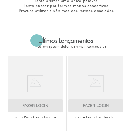
-Tente utilizar uma única palavra
-Tente buscar por termos menos específicos
8
º
embalagem trufas
-Procure utilizar sinônimos dos termos desejados
9
º
urso
10
º
vela
Últimos Lançamentos
Lorem ipsum dolor sit amet, consectetur
FAZER LOGIN
FAZER LOGIN
Saco Para Cesta Incolor
Cone Festa Liso Incolor