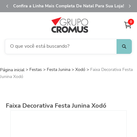
Confira a Linha Mais Completa De Natal Para Sua Loja!
0
O que você está buscando?
TERMOS MAIS BUSCADOS
Festas
Festa Junina
1
º
Xodó
fita aramada
Faixa Decorativa Festa
Junina Xodó
2
º
saco transparente
3
º
saco presente
4
º
natal
Faixa Decorativa Festa Junina Xodó
5
º
sacola
6
º
caixa
7
º
guardanapo