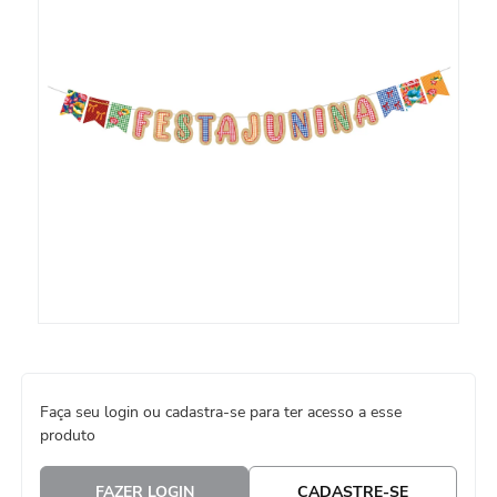
8
º
embalagem trufas
9
º
urso
10
º
vela
Faça seu login ou cadastra-se para ter acesso a esse
produto
FAZER LOGIN
CADASTRE-SE