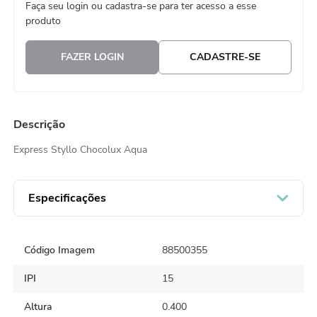
Faça seu login ou cadastra-se para ter acesso a esse
8
º
embalagem trufas
produto
9
º
urso
FAZER LOGIN
CADASTRE-SE
10
º
vela
Descrição
Express Styllo Chocolux Aqua
Especificações
Código Imagem
88500355
IPI
15
Altura
0.400