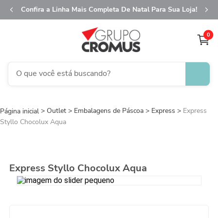
Confira a Linha Mais Completa De Natal Para Sua Loja!
0
O que você está buscando?
TERMOS MAIS BUSCADOS
Outlet
Embalagens de Páscoa
1
º
fita aramada
Express
Express
Styllo Chocolux Aqua
2
º
saco transparente
3
º
saco presente
4
º
natal
Express Styllo Chocolux Aqua
5
º
sacola
6
º
caixa
7
º
guardanapo