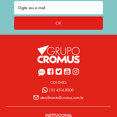
OK
CONTATO:
(11) 4514.8000
atendimento@cromus.com.br
INSTITUCIONAL