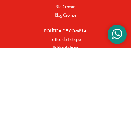
Site Cromus
Blog Cromus
POLÍTICA DE COMPRA
Política de Estoque
Política de Frete
Política de Entrega
Política de Pagamento
Defeitos de Fabricação
SUPORTE
Perguntas Frequentes
FORMAS DE PAGAMENTO