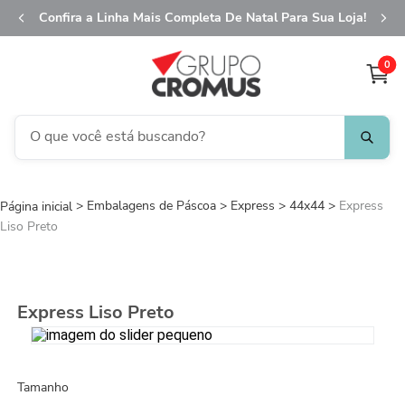
Confira a Linha Mais Completa De Natal Para Sua Loja!
0
O que você está buscando?
TERMOS MAIS BUSCADOS
Embalagens de Páscoa
1
º
Express
fita aramada
44x44
Express
Liso Preto
2
º
saco transparente
3
º
saco presente
4
º
natal
Express Liso Preto
5
º
caixa
6
º
sacola
Tamanho
7
º
embalagem trufas