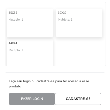
8
º
guardanapo
35X35
39X39
9
º
vela
Multiplo:
1
Multiplo:
1
10
º
urso
44X44
Multiplo:
1
Faça seu login ou cadastra-se para ter acesso a esse
produto
FAZER LOGIN
CADASTRE-SE