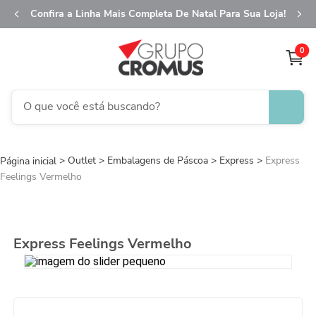
Confira a Linha Mais Completa De Natal Para Sua Loja!
0
O que você está buscando?
TERMOS MAIS BUSCADOS
Outlet
Embalagens de Páscoa
1
º
fita aramada
Express
Express
Feelings Vermelho
2
º
saco transparente
3
º
saco presente
4
º
sacola
Express Feelings Vermelho
5
º
caixa
6
º
guardanapo
7
º
embalagem trufas