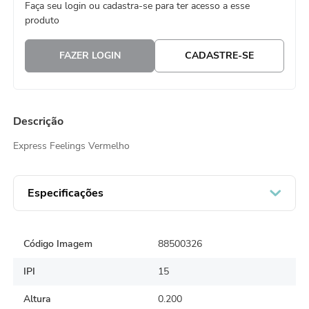
Faça seu login ou cadastra-se para ter acesso a esse
8
º
natal
produto
9
º
urso
FAZER LOGIN
CADASTRE-SE
10
º
sacola papel
Descrição
Express Feelings Vermelho
Especificações
Código Imagem
88500326
IPI
15
Altura
0.200