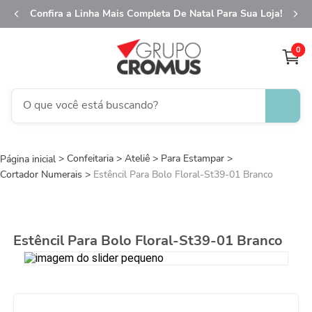
Confira a Linha Mais Completa De Natal Para Sua Loja!
0
O que você está buscando?
TERMOS MAIS BUSCADOS
Confeitaria
Ateliê
1
Para Estampar
º
fita aramada
Cortador Numerais
Estêncil Para Bolo Floral-St39-01 Branco
2
º
saco presente
3
º
saco transparente
4
º
sacola
Estêncil Para Bolo Floral-St39-01 Branco
5
º
caixa
6
º
guardanapo
7
º
natal