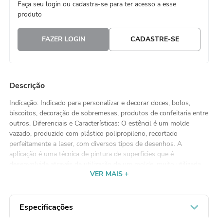
Faça seu login ou cadastra-se para ter acesso a esse
8
º
embalagem trufas
produto
9
º
urso
FAZER LOGIN
CADASTRE-SE
10
º
sacola papel
Descrição
Indicação: Indicado para personalizar e decorar doces, bolos,
biscoitos, decoração de sobremesas, produtos de confeitaria entre
outros. Diferenciais e Características: O estêncil é um molde
vazado, produzido com plástico polipropileno, recortado
perfeitamente a laser, com diversos tipos de desenhos. A
aplicação é uma técnica de pintura de superfícies que é
desenvolvida através da utilização de um molde, muito utilizada
VER MAIS +
para quem busca máxima precisão e por quem deseja criar
padrões a serem repetidos com rapidez e exatidão. O uso de
stencil em suas produções, fará você parecer um especialista em
decoração de bolos e biscoitos. Produto atóxico, com corte
Especificações
preciso, lavável e reutilizável, e sua durabilidade depende apenas