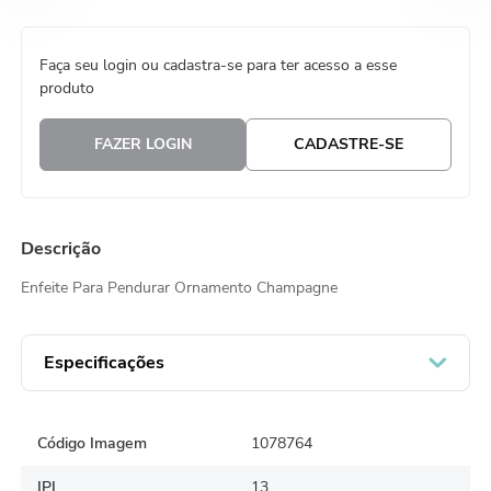
8
º
embalagem trufas
Faça seu login ou cadastra-se para ter acesso a esse
9
º
urso
produto
10
º
vela
FAZER LOGIN
CADASTRE-SE
Descrição
Enfeite Para Pendurar Ornamento Champagne
Especificações
Código Imagem
1078764
IPI
13