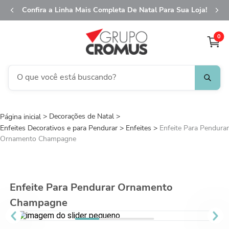
Confira a Linha Mais Completa De Natal Para Sua Loja!
0
O que você está buscando?
TERMOS MAIS BUSCADOS
Decorações de Natal
1
º
fita aramada
Enfeites Decorativos e para Pendurar
Enfeites
Enfeite Para Pendurar
2
º
saco transparente
Ornamento Champagne
3
º
saco presente
4
º
natal
Enfeite Para Pendurar Ornamento
5
º
sacola
Champagne
6
º
caixa
7
º
guardanapo