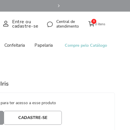
Entre ou
Central de
0
0 itens
cadastre-se
atendimento
Confeitaria
Papelaria
Compre pelo Catálogo
Iris
 para ter acesso a esse produto
CADASTRE-SE