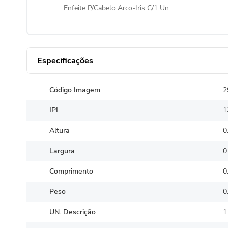
Enfeite P/Cabelo Arco-Iris C/1 Un
Especificações
Código Imagem
2
IPI
1
Altura
0
Largura
0
Comprimento
0
Peso
0
UN. Descrição
1