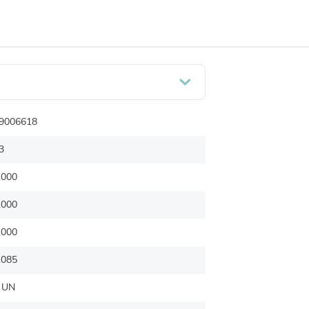
9006618
3
.000
.000
.000
.085
 UN