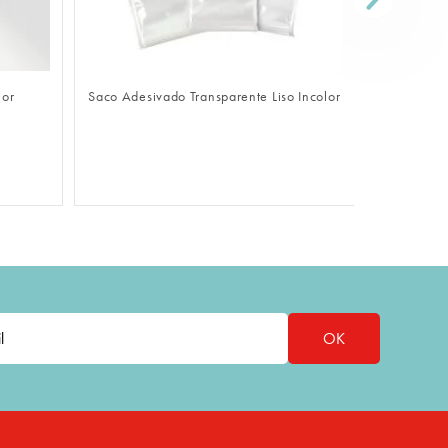
FAZER LOGIN
lor
Saco Adesivado Transparente Liso Incolor
Sacola De
OK