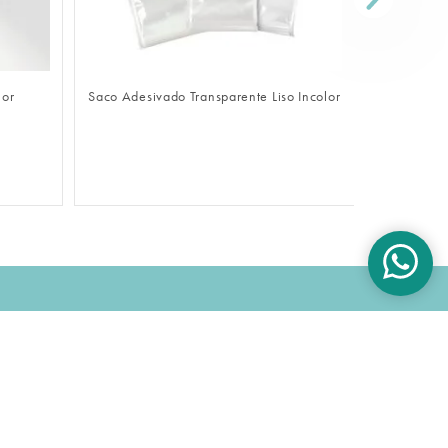
FAZER LOGIN
lor
Saco Adesivado Transparente Liso Incolor
Sacola De
OK