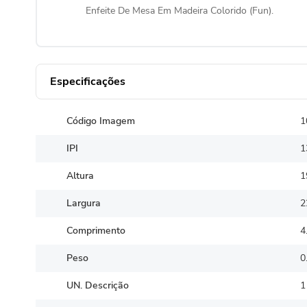
Enfeite De Mesa Em Madeira Colorido (Fun).
Especificações
Código Imagem
1
IPI
1
Altura
1
Largura
2
Comprimento
4
Peso
0
UN. Descrição
1