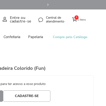
Entre ou
Central de
0
0 itens
cadastre-se
atendimento
Confeitaria
Papelaria
Compre pelo Catálogo
deira Colorido (Fun)
 para ter acesso a esse produto
CADASTRE-SE