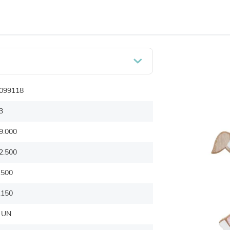
099118
3
9.000
2.500
.500
.150
 UN