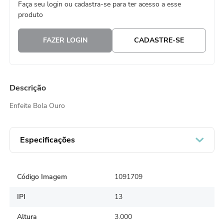
Faça seu login ou cadastra-se para ter acesso a esse
8
º
embalagem trufas
produto
9
º
urso
FAZER LOGIN
CADASTRE-SE
10
º
vela
Descrição
Enfeite Bola Ouro
Especificações
Código Imagem
1091709
IPI
13
Altura
3.000