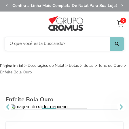
Confira a Linha Mais Completa De Natal Para Sua Loja!
0
O que você está buscando?
TERMOS MAIS BUSCADOS
Decorações de Natal
1
º
Bolas
fita aramada
Bolas
Tons de Ouro
Enfeite Bola Ouro
2
º
saco transparente
3
º
saco presente
4
º
natal
Enfeite Bola Ouro
5
º
sacola
6
º
caixa
7
º
guardanapo