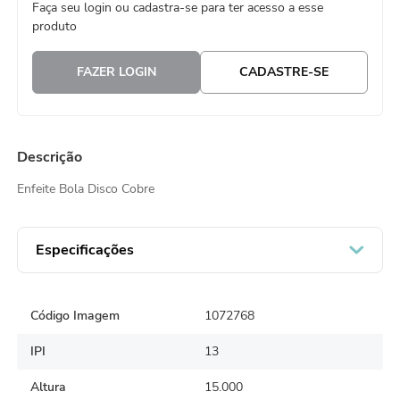
Faça seu login ou cadastra-se para ter acesso a esse
8
º
embalagem trufas
produto
9
º
urso
FAZER LOGIN
CADASTRE-SE
10
º
vela
Descrição
Enfeite Bola Disco Cobre
Especificações
Código Imagem
1072768
IPI
13
Altura
15.000