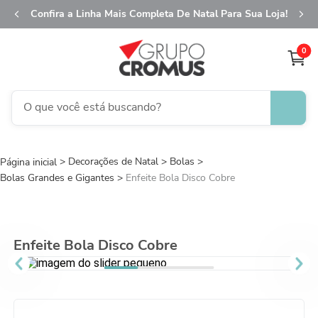
Confira a Linha Mais Completa De Natal Para Sua Loja!
0
O que você está buscando?
TERMOS MAIS BUSCADOS
Decorações de Natal
1
º
Bolas
fita aramada
Bolas Grandes e Gigantes
Enfeite Bola Disco Cobre
2
º
saco transparente
3
º
saco presente
4
º
natal
Enfeite Bola Disco Cobre
5
º
sacola
6
º
caixa
7
º
guardanapo