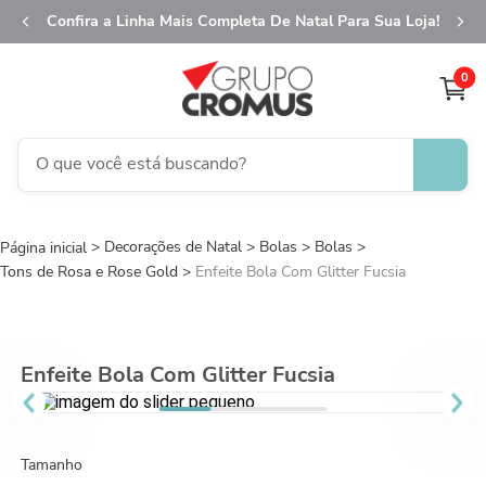
Confira a Linha Mais Completa De Natal Para Sua Loja!
0
O que você está buscando?
TERMOS MAIS BUSCADOS
Decorações de Natal
1
º
Bolas
fita aramada
Bolas
Tons de Rosa e Rose Gold
Enfeite Bola Com Glitter Fucsia
2
º
saco transparente
3
º
caixa
4
º
natal
Enfeite Bola Com Glitter Fucsia
5
º
saco presente
6
º
sacola
Tamanho
7
º
guardanapo