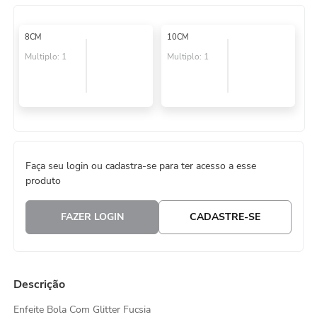
8
º
embalagem trufas
8CM
10CM
9
º
cesta
Multiplo:
1
Multiplo:
1
10
º
urso
Faça seu login ou cadastra-se para ter acesso a esse
produto
FAZER LOGIN
CADASTRE-SE
Descrição
Enfeite Bola Com Glitter Fucsia