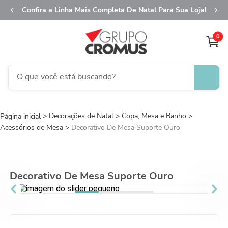
Confira a Linha Mais Completa De Natal Para Sua Loja!
0
O que você está buscando?
TERMOS MAIS BUSCADOS
Decorações de Natal
1
º
Copa, Mesa e Banho
fita aramada
Acessórios de Mesa
Decorativo De Mesa Suporte Ouro
2
º
saco presente
3
º
saco transparente
4
º
sacola
Decorativo De Mesa Suporte Ouro
5
º
caixa
6
º
guardanapo
7
º
natal