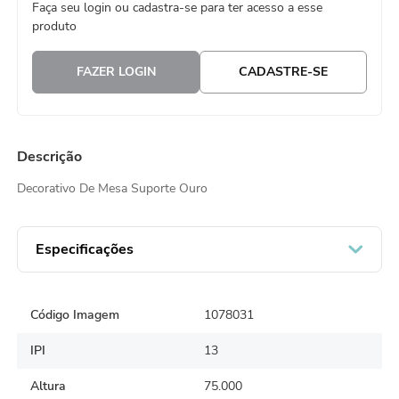
Faça seu login ou cadastra-se para ter acesso a esse
8
º
embalagem trufas
produto
9
º
urso
FAZER LOGIN
CADASTRE-SE
10
º
sacola papel
Descrição
Decorativo De Mesa Suporte Ouro
Especificações
Código Imagem
1078031
IPI
13
Altura
75.000