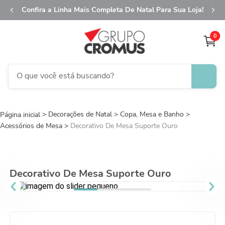
Confira a Linha Mais Completa De Natal Para Sua Loja!
0
O que você está buscando?
TERMOS MAIS BUSCADOS
Decorações de Natal
1
º
Copa, Mesa e Banho
fita aramada
Acessórios de Mesa
Decorativo De Mesa Suporte Ouro
2
º
saco presente
3
º
saco transparente
4
º
sacola
Decorativo De Mesa Suporte Ouro
5
º
caixa
6
º
guardanapo
7
º
natal