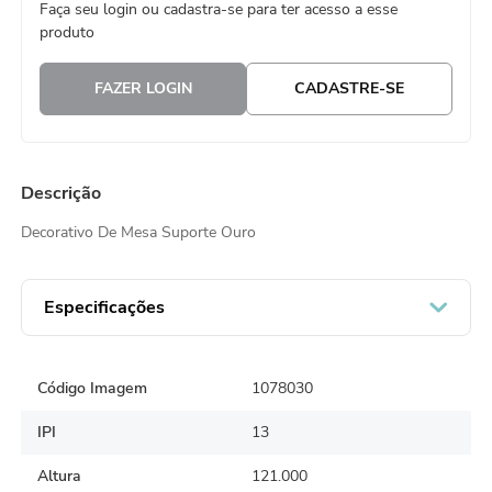
Faça seu login ou cadastra-se para ter acesso a esse
8
º
embalagem trufas
produto
9
º
urso
FAZER LOGIN
CADASTRE-SE
10
º
sacola papel
Descrição
Decorativo De Mesa Suporte Ouro
Especificações
Código Imagem
1078030
IPI
13
Altura
121.000