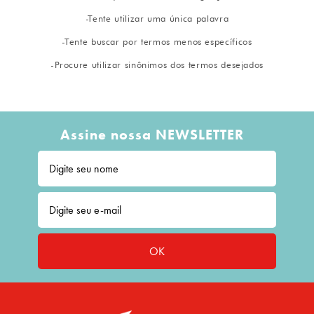
8
º
embalagem trufas
9
º
urso
10
º
sacola papel
Assine nossa NEWSLETTER
OK