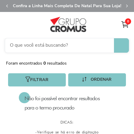
Confira a Linha Mais Completa De Natal Para Sua Loja!
0
O que você está buscando?
TERMOS MAIS BUSCADOS
0
1
º
fita aramada
2
º
saco presente
FILTRAR
3
º
saco transparente
4
º
sacola
5
º
caixa
6
º
guardanapo
7
º
natal