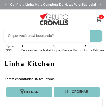
Confira a Linha Mais Completa De Natal Para Sua Loja!
0
O que você está buscando?
TERMOS MAIS BUSCADOS
Decorações de Natal
Copa, Mesa e Banho
Linha Kitchen
1
º
fita aramada
Linha Kitchen
2
º
saco transparente
3
º
saco presente
4
º
natal
10
5
º
caixa
FILTRAR
6
º
sacola
7
º
embalagem trufas