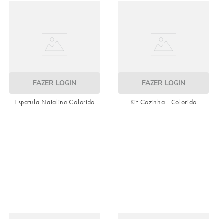
8
º
guardanapo
9
º
vela
10
º
urso
FAZER LOGIN
FAZER LOGIN
Espatula Natalina Colorido
Kit Cozinha - Colorido