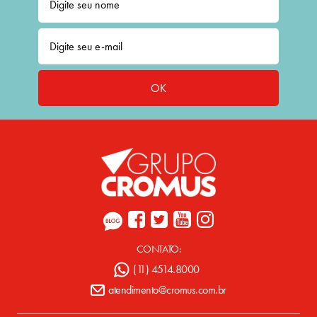
OK
CONTATO:
(11) 4514.8000
atendimento@cromus.com.br