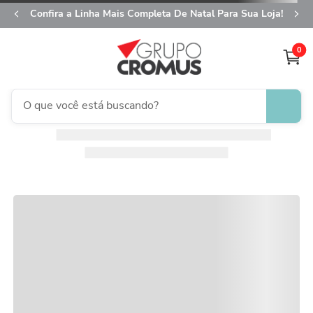
Confira a Linha Mais Completa De Natal Para Sua Loja!
0
O que você está buscando?
fita aramada
1
º
saco transparente
2
º
saco presente
3
º
natal
4
º
caixa
5
º
sacola
6
º
embalagem trufas
7
º
guardanapo
8
º