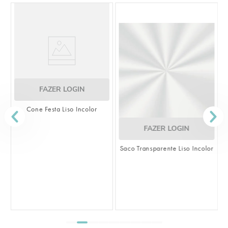
FAZER LOGIN
Cone Festa Liso Incolor
FAZER LOGIN
Saco Transparente Liso Incolor
S
L