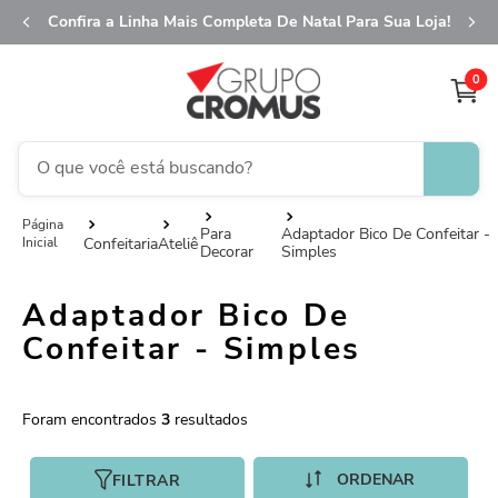
Confira a Linha Mais Completa De Natal Para Sua Loja!
0
O que você está buscando?
TERMOS MAIS BUSCADOS
Para
Adaptador Bico De Confeitar -
Confeitaria
Ateliê
Decorar
Simples
1
º
fita aramada
2
º
saco transparente
Adaptador Bico De
3
º
saco presente
Confeitar - Simples
4
º
natal
5
º
sacola
3
6
º
caixa
FILTRAR
7
º
guardanapo