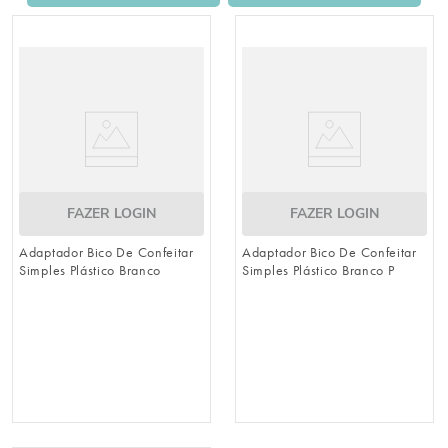
8
º
embalagem trufas
9
º
urso
10
º
vela
FAZER LOGIN
FAZER LOGIN
Adaptador Bico De Confeitar
Adaptador Bico De Confeitar
Simples Plástico Branco
Simples Plástico Branco P