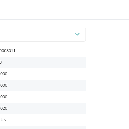
9008011
3
.000
.000
.000
.020
 UN