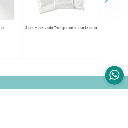
FAZER LOGIN
lor
Saco Adesivado Transparente Liso Incolor
Sacola De
OK