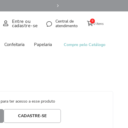
Entre ou
Central de
0
0 itens
cadastre-se
atendimento
Confeitaria
Papelaria
Compre pelo Catálogo
 para ter acesso a esse produto
CADASTRE-SE