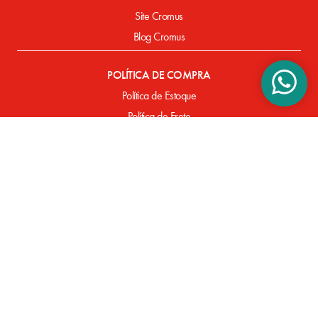
Site Cromus
Blog Cromus
POLÍTICA DE COMPRA
Política de Estoque
Política de Frete
Política de Entrega
Política de Pagamento
Defeitos de Fabricação
SUPORTE
Perguntas Frequentes
FORMAS DE PAGAMENTO