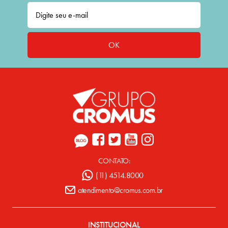
OK
CONTATO:
(11) 4514.8000
atendimento@cromus.com.br
INSTITUCIONAL