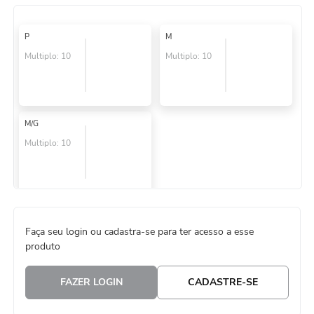
8
º
guardanapo
P
M
9
º
vela
Multiplo:
10
Multiplo:
10
10
º
urso
M/G
Multiplo:
10
Faça seu login ou cadastra-se para ter acesso a esse
produto
FAZER LOGIN
CADASTRE-SE