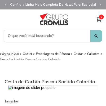
Confira a Linha Mais Completa De Natal Para Sua Loja!
0
O que você está buscando?
TERMOS MAIS BUSCADOS
Outlet
Embalagens de Páscoa
1
º
fita aramada
Cestas e Caixotes
Cesta De Cartão Pascoa Sortido Colorido
2
º
saco transparente
3
º
saco presente
4
º
natal
Cesta de Cartão Pascoa Sortido Colorido
5
º
caixa
6
º
sacola
Tamanho
7
º
embalagem trufas