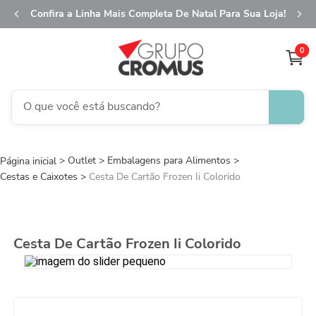
Confira a Linha Mais Completa De Natal Para Sua Loja!
0
O que você está buscando?
TERMOS MAIS BUSCADOS
Outlet
Embalagens para Alimentos
1
º
fita aramada
Cestas e Caixotes
Cesta De Cartão Frozen Ii Colorido
2
º
saco transparente
3
º
saco presente
4
º
natal
Cesta De Cartão Frozen Ii Colorido
5
º
caixa
6
º
sacola
7
º
embalagem trufas