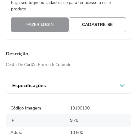
Faça seu login ou cadastra-se para ter acesso a esse
8
º
guardanapo
produto
9
º
vela
FAZER LOGIN
CADASTRE-SE
10
º
urso
Descrição
Cesta De Cartão Frozen Ii Colorido
Especificações
Código Imagem
13100190
IPI
9.75
Altura
10.500