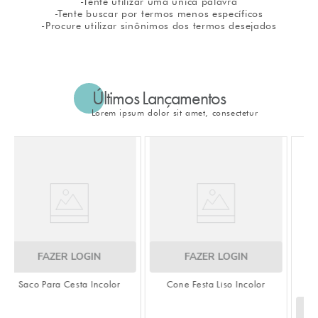
-Tente utilizar uma única palavra
-Tente buscar por termos menos específicos
8
º
embalagem trufas
-Procure utilizar sinônimos dos termos desejados
9
º
urso
10
º
vela
Últimos Lançamentos
Lorem ipsum dolor sit amet, consectetur
FAZER LOGIN
r
Cone Festa Liso Incolor
FAZER LOGIN