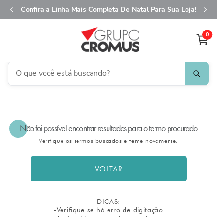
Confira a Linha Mais Completa De Natal Para Sua Loja!
0
O que você está buscando?
TERMOS MAIS BUSCADOS
1
º
fita aramada
Não foi possível encontrar resultados para o termo procurado
2
º
saco transparente
Verifique os termos buscados e tente novamente.
3
º
saco presente
4
º
natal
VOLTAR
5
º
sacola
6
º
caixa
DICAS:
-Verifique se há erro de digitação
7
º
guardanapo