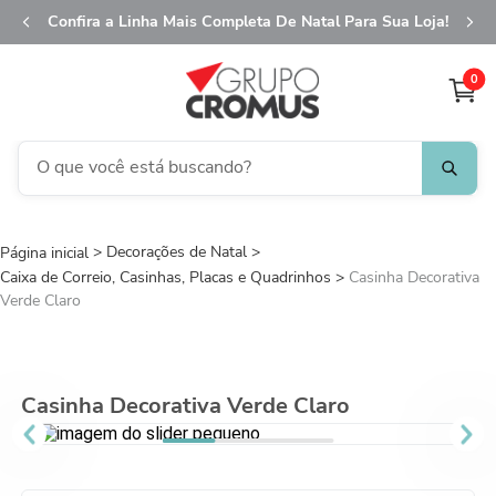
Confira a Linha Mais Completa De Natal Para Sua Loja!
0
O que você está buscando?
TERMOS MAIS BUSCADOS
Decorações de Natal
1
º
fita aramada
Caixa de Correio, Casinhas, Placas e Quadrinhos
Casinha Decorativa
2
º
saco transparente
Verde Claro
3
º
saco presente
4
º
natal
Casinha Decorativa Verde Claro
5
º
caixa
6
º
sacola
7
º
embalagem trufas