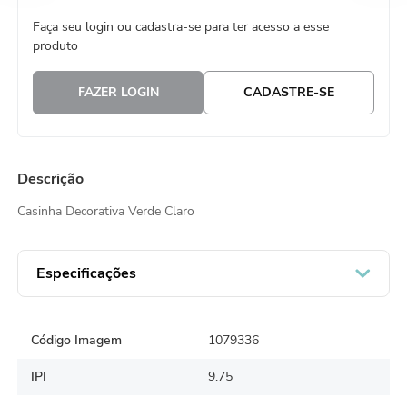
8
º
guardanapo
Faça seu login ou cadastra-se para ter acesso a esse
produto
9
º
vela
10
º
urso
FAZER LOGIN
CADASTRE-SE
Descrição
Casinha Decorativa Verde Claro
Especificações
Código Imagem
1079336
IPI
9.75