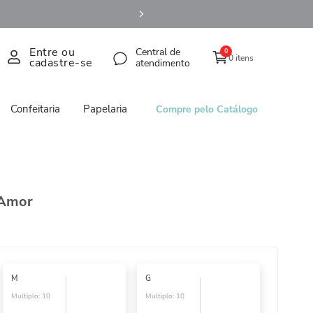
Entre ou
Central de
0
0 itens
cadastre-se
atendimento
Confeitaria
Papelaria
Compre pelo Catálogo
 Amor
M
G
Multiplo:
10
Multiplo:
10