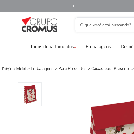
O que você está buscando?
TERMOS MAIS BUSCADOS
Todos departamentos
Embalagens
Decora
1
º
fita aramada
2
º
saco transparente
3
º
saco presente
Embalagens
Para Presentes
Caixas para Presente
4
º
natal
5
º
caixa
6
º
sacola
7
º
embalagem trufas
8
º
guardanapo
9
º
vela