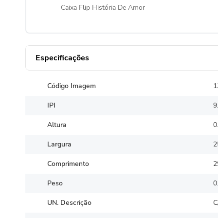
Caixa Flip História De Amor
Especificações
Código Imagem
1
IPI
9
Altura
0
Largura
2
Comprimento
2
Peso
0
UN. Descrição
C