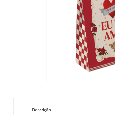
10
º
urso
Descrição