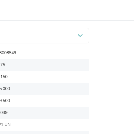
3008549
.75
.150
5.000
9.500
.039
/1 UN