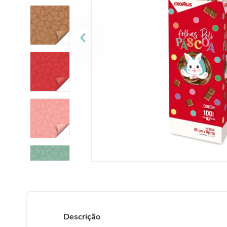
10
º
urso
Descrição