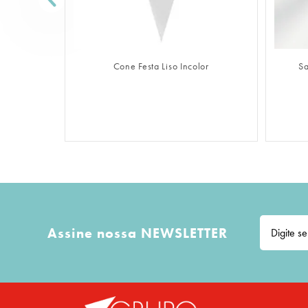
FAZER LOGIN
lor
Cone Festa Liso Incolor
Sa
Assine nossa NEWSLETTER