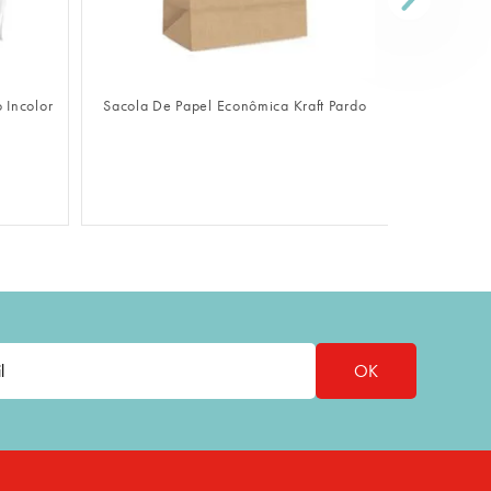
FAZER LOGIN
 Incolor
Sacola De Papel Econômica Kraft Pardo
Sacola De
Na Caixa K
OK