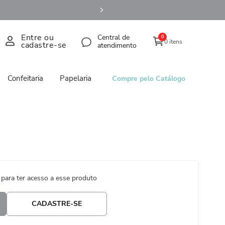
Entre ou
Central de
0
0 itens
cadastre-se
atendimento
Confeitaria
Papelaria
Compre pelo Catálogo
 para ter acesso a esse produto
CADASTRE-SE