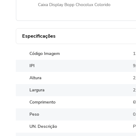
Caixa Display Bopp Chocolux Colorido
Especificações
Código Imagem
1
IPI
9
Altura
2
Largura
2
Comprimento
6
Peso
0
UN. Descrição
P