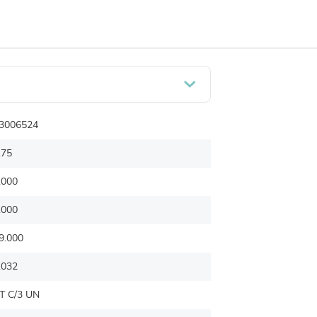
3006524
.75
.000
.000
9.000
.032
T C/3 UN