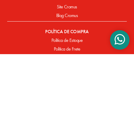
Site Cromus
Blog Cromus
POLÍTICA DE COMPRA
Política de Estoque
Política de Frete
Política de Entrega
Política de Pagamento
Defeitos de Fabricação
SUPORTE
Perguntas Frequentes
FORMAS DE PAGAMENTO