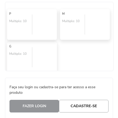
8
º
embalagem trufas
P
M
9
º
urso
Multiplo:
10
Multiplo:
10
10
º
sacola papel
G
Multiplo:
10
Faça seu login ou cadastra-se para ter acesso a esse
produto
FAZER LOGIN
CADASTRE-SE