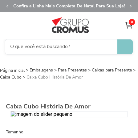
Confira a Linha Mais Completa De Natal Para Sua Loja!
0
O que você está buscando?
TERMOS MAIS BUSCADOS
Embalagens
Para Presentes
1
º
fita aramada
Caixas para Presente
Caixa Cubo
Caixa Cubo História De Amor
2
º
saco presente
3
º
saco transparente
4
º
sacola
Caixa Cubo História De Amor
5
º
caixa
6
º
guardanapo
Tamanho
7
º
natal