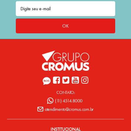
OK
CONTATO:
(11) 4514.8000
atendimento@cromus.com.br
INSTITUCIONAL