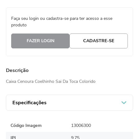
8
º
guardanapo
Faça seu login ou cadastra-se para ter acesso a esse
9
º
vela
produto
10
º
urso
FAZER LOGIN
CADASTRE-SE
Descrição
Caixa Cenoura Coelhinho Sai Da Toca Colorido
Especificações
Código Imagem
13006300
IPI
9.75