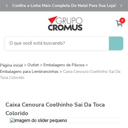
Confira a Linha Mais Completa De Natal Para Sua Loja!
0
O que você está buscando?
TERMOS MAIS BUSCADOS
Outlet
Embalagens de Páscoa
1
º
fita aramada
Embalagens para Lembrancinhas
Caixa Cenoura Coelhinho Sai Da
2
º
saco transparente
Toca Colorido
3
º
saco presente
4
º
natal
Caixa Cenoura Coelhinho Sai Da Toca
5
º
caixa
Colorido
6
º
sacola
7
º
embalagem trufas