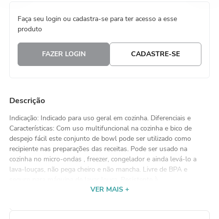
8
º
embalagem trufas
Faça seu login ou cadastra-se para ter acesso a esse
produto
9
º
urso
10
º
sacola papel
FAZER LOGIN
CADASTRE-SE
Descrição
Indicação: Indicado para uso geral em cozinha. Diferenciais e
Características: Com uso multifuncional na cozinha e bico de
despejo fácil este conjunto de bowl pode ser utilizado como
recipiente nas preparações das receitas. Pode ser usado na
cozinha no micro-ondas , freezer, congelador e ainda levá-lo a
lava-louças, não pega cheiro e não mancha. Livre de BPA e
seguro para máquina de lavar louça. Resistente à
VER MAIS +
temperatura:-18?-+150?. Modo de Usar: Lave antes de usar.
Manutenção: Lavar com água, detergente e esponja não abrasiva.
Mantenha limpo e seco. Lave-o com frequência, especialmente