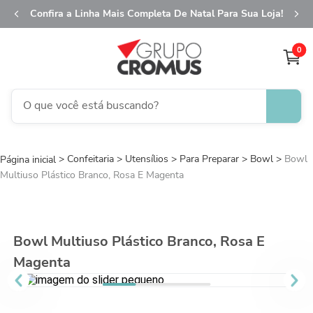
Confira a Linha Mais Completa De Natal Para Sua Loja!
0
O que você está buscando?
TERMOS MAIS BUSCADOS
Confeitaria
Utensílios
1
º
Para Preparar
fita aramada
Bowl
Bowl
Multiuso Plástico Branco, Rosa E Magenta
2
º
saco presente
3
º
saco transparente
4
º
sacola
Bowl Multiuso Plástico Branco, Rosa E
5
º
caixa
Magenta
6
º
guardanapo
7
º
natal