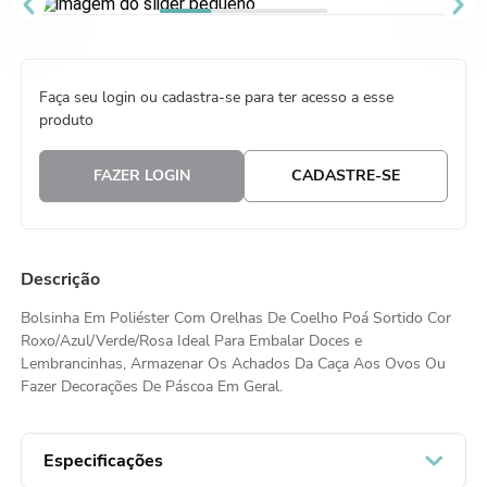
8
º
embalagem trufas
9
º
urso
Faça seu login ou cadastra-se para ter acesso a esse
10
º
sacola papel
produto
FAZER LOGIN
CADASTRE-SE
Descrição
Bolsinha Em Poliéster Com Orelhas De Coelho Poá Sortido Cor
Roxo/Azul/Verde/Rosa Ideal Para Embalar Doces e
Lembrancinhas, Armazenar Os Achados Da Caça Aos Ovos Ou
Fazer Decorações De Páscoa Em Geral.
Especificações