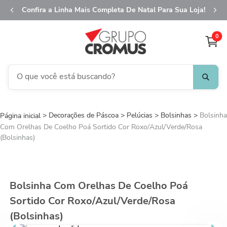
Confira a Linha Mais Completa De Natal Para Sua Loja!
0
O que você está buscando?
TERMOS MAIS BUSCADOS
Decorações de Páscoa
1
º
Pelúcias
fita aramada
Bolsinhas
Bolsinha
Com Orelhas De Coelho Poá Sortido Cor Roxo/Azul/Verde/Rosa
2
º
saco presente
(Bolsinhas)
3
º
saco transparente
4
º
sacola
Bolsinha Com Orelhas De Coelho Poá
5
º
caixa
Sortido Cor Roxo/Azul/Verde/Rosa
6
º
guardanapo
(Bolsinhas)
7
º
natal