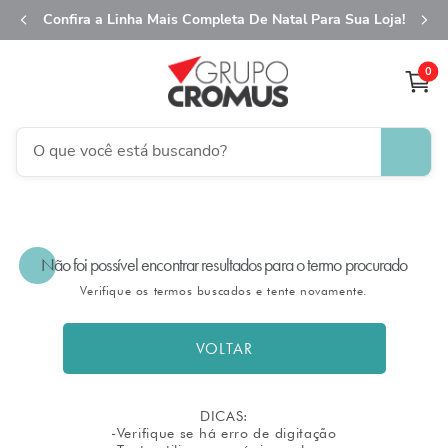
Confira a Linha Mais Completa De Natal Para Sua Loja!
0
O que você está buscando?
TERMOS MAIS BUSCADOS
1
º
fita aramada
Não foi possível encontrar resultados para o termo procurado
2
º
saco presente
Verifique os termos buscados e tente novamente.
3
º
saco transparente
4
º
sacola
VOLTAR
5
º
caixa
6
º
guardanapo
DICAS:
-Verifique se há erro de digitação
7
º
natal