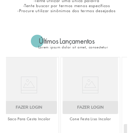
-Tente utilizar uma única palavra
-Tente buscar por termos menos específicos
8
º
embalagem trufas
-Procure utilizar sinônimos dos termos desejados
9
º
urso
10
º
sacola papel
Últimos Lançamentos
Lorem ipsum dolor sit amet, consectetur
FAZER LOGIN
r
Cone Festa Liso Incolor
FAZER LOGIN