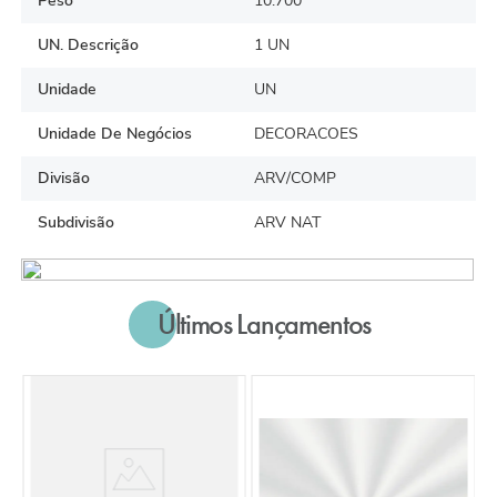
Peso
10.700
UN. Descrição
1 UN
Unidade
UN
Unidade De Negócios
DECORACOES
Divisão
ARV/COMP
Subdivisão
ARV NAT
Últimos Lançamentos