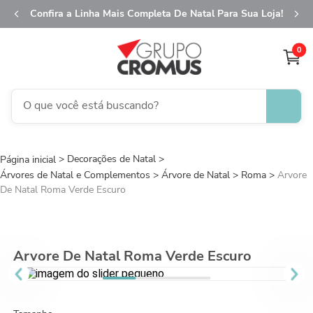
Confira a Linha Mais Completa De Natal Para Sua Loja!
0
O que você está buscando?
TERMOS MAIS BUSCADOS
Decorações de Natal
1
º
fita aramada
Árvores de Natal e Complementos
Árvore de Natal
Roma
Arvore
2
º
saco transparente
De Natal Roma Verde Escuro
3
º
saco presente
4
º
natal
Arvore De Natal Roma Verde Escuro
5
º
sacola
6
º
caixa
7
º
guardanapo