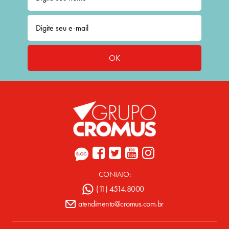
OK
CONTATO:
(11) 4514.8000
atendimento@cromus.com.br