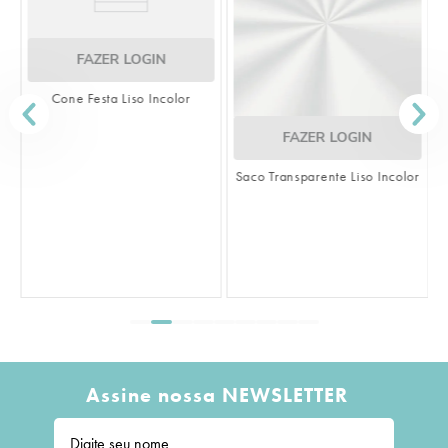
FAZER LOGIN
Cone Festa Liso Incolor
FAZER LOGIN
Saco Transparente Liso Incolor
S
L
Assine nossa NEWSLETTER