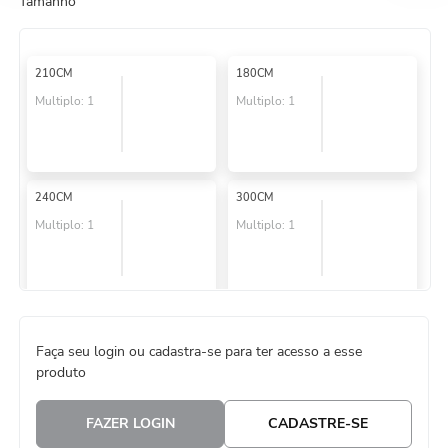
Tamanho
8
º
embalagem trufas
9
º
urso
210CM
180CM
10
º
vela
Multiplo:
1
Multiplo:
1
240CM
300CM
Multiplo:
1
Multiplo:
1
Faça seu login ou cadastra-se para ter acesso a esse
produto
FAZER LOGIN
CADASTRE-SE