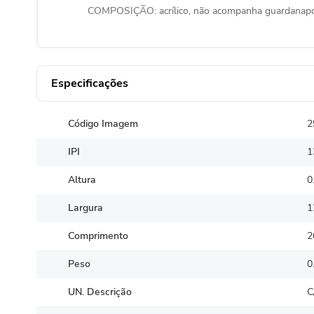
COMPOSIÇÃO: acrílico, não acompanha guardana
Especificações
Código Imagem
2
IPI
1
Altura
0
Largura
1
Comprimento
2
Peso
0
UN. Descrição
C