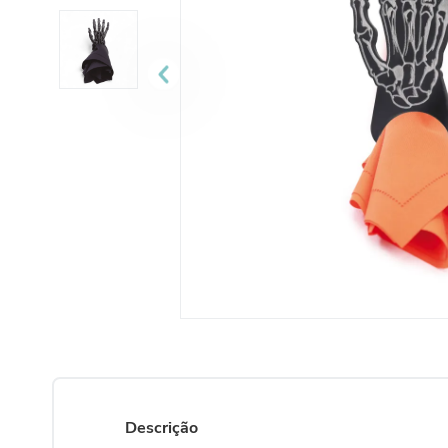
10
º
urso
Descrição