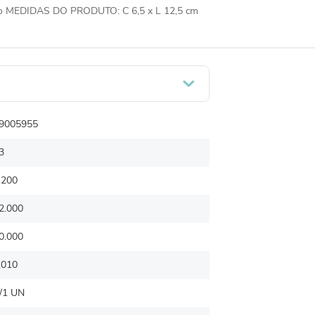
po MEDIDAS DO PRODUTO: C 6,5 x L 12,5 cm
9005955
3
.200
2.000
0.000
.010
/1 UN