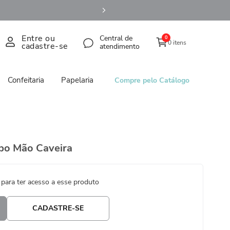
Entre ou
Central de
0
0 itens
cadastre-se
atendimento
Confeitaria
Papelaria
Compre pelo Catálogo
po Mão Caveira
 para ter acesso a esse produto
CADASTRE-SE