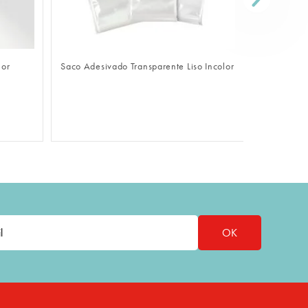
FAZER LOGIN
lor
Saco Adesivado Transparente Liso Incolor
Sacola De
OK