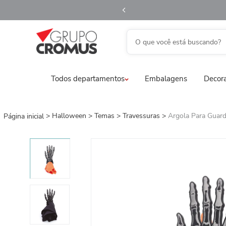
O que você está buscando?
TERMOS MAIS BUSCADOS
Todos departamentos
Embalagens
Decora
1
º
fita aramada
2
º
saco transparente
3
º
saco presente
Halloween
Temas
Travessuras
Argola Para Guar
4
º
natal
5
º
caixa
6
º
sacola
7
º
embalagem trufas
8
º
guardanapo
9
º
vela