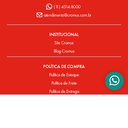
(11) 4514.8000
atendimento@cromus.com.br
INSTITUCIONAL
Site Cromus
Blog Cromus
POLÍTICA DE COMPRA
Política de Estoque
Política de Frete
Política de Entrega
Política de Pagamento
Defeitos de Fabricação
SUPORTE