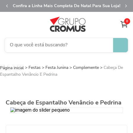
Confira a Linha Mais Completa De Natal Para Sua Loja!
0
O que você está buscando?
TERMOS MAIS BUSCADOS
Festas
Festa Junina
1
º
Complemente
fita aramada
Cabeça De
Espantalho Venâncio E Pedrina
2
º
saco transparente
3
º
saco presente
4
º
natal
Cabeça de Espantalho Venâncio e Pedrina
5
º
sacola
6
º
caixa
7
º
guardanapo