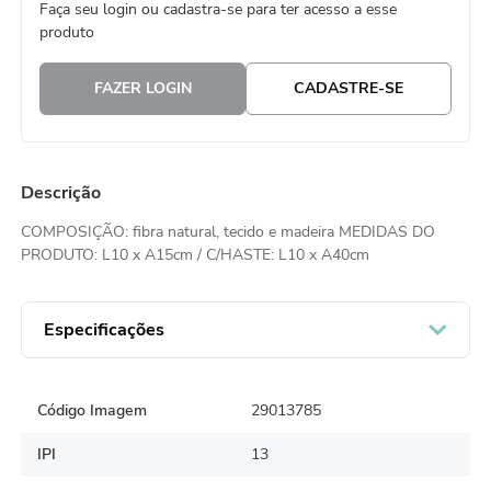
Faça seu login ou cadastra-se para ter acesso a esse
8
º
embalagem trufas
produto
9
º
urso
FAZER LOGIN
CADASTRE-SE
10
º
vela
Descrição
COMPOSIÇÃO: fibra natural, tecido e madeira MEDIDAS DO
PRODUTO: L10 x A15cm / C/HASTE: L10 x A40cm
Especificações
Código Imagem
29013785
IPI
13