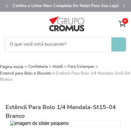
Confira a Linha Mais Completa De Natal Para Sua Loja!
0
O que você está buscando?
TERMOS MAIS BUSCADOS
Confeitaria
Ateliê
1
Para Estampar
º
fita aramada
Estencil para Bolo e Biscoito
Estêncil Para Bolo 1/4 Mandala-St15-04
2
º
saco transparente
Branco
3
º
saco presente
4
º
sacola
Estêncil Para Bolo 1/4 Mandala-St15-04
5
º
caixa
Branco
6
º
guardanapo
7
º
embalagem trufas