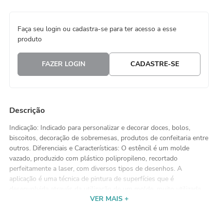
8
º
natal
Faça seu login ou cadastra-se para ter acesso a esse
9
º
urso
produto
10
º
sacola papel
FAZER LOGIN
CADASTRE-SE
Descrição
Indicação: Indicado para personalizar e decorar doces, bolos,
biscoitos, decoração de sobremesas, produtos de confeitaria entre
outros. Diferenciais e Características: O estêncil é um molde
vazado, produzido com plástico polipropileno, recortado
perfeitamente a laser, com diversos tipos de desenhos. A
aplicação é uma técnica de pintura de superfícies que é
desenvolvida através da utilização de um molde, muito utilizada
VER MAIS +
para quem busca máxima precisão e por quem deseja criar
padrões a serem repetidos com rapidez e exatidão. O uso de