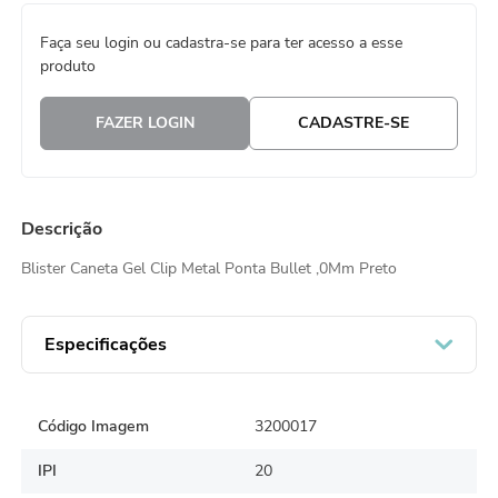
8
º
natal
Faça seu login ou cadastra-se para ter acesso a esse
produto
9
º
urso
10
º
sacola papel
FAZER LOGIN
CADASTRE-SE
Descrição
Blister Caneta Gel Clip Metal Ponta Bullet ,0Mm Preto
Especificações
Código Imagem
3200017
IPI
20