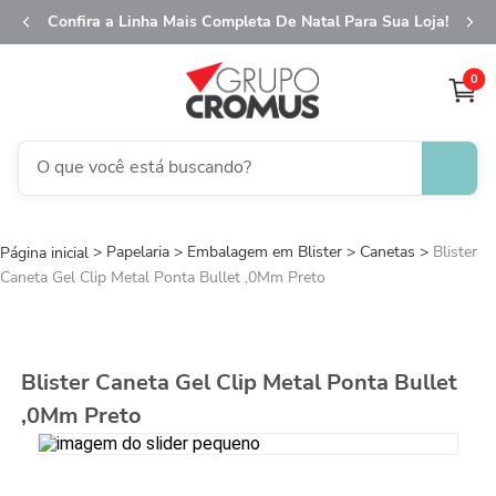
Confira a Linha Mais Completa De Natal Para Sua Loja!
0
O que você está buscando?
TERMOS MAIS BUSCADOS
Papelaria
Embalagem em Blister
1
º
fita aramada
Canetas
Blister
Caneta Gel Clip Metal Ponta Bullet ,0Mm Preto
2
º
saco transparente
3
º
saco presente
4
º
sacola
Blister Caneta Gel Clip Metal Ponta Bullet
5
º
caixa
,0Mm Preto
6
º
guardanapo
7
º
embalagem trufas