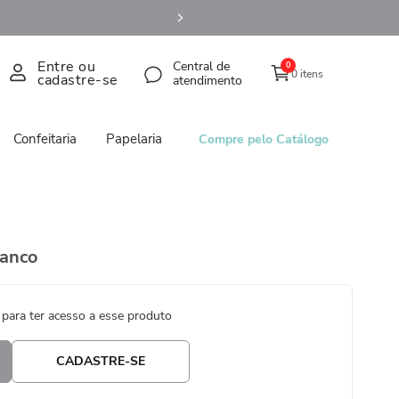
Entre ou
Central de
0
0 itens
cadastre-se
atendimento
Confeitaria
Papelaria
Compre pelo Catálogo
ranco
 para ter acesso a esse produto
CADASTRE-SE