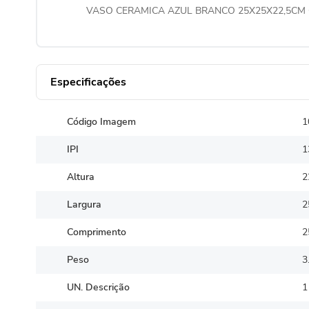
VASO CERAMICA AZUL BRANCO 25X25X22,5CM C
Especificações
Código Imagem
1
IPI
1
Altura
2
Largura
2
Comprimento
2
Peso
3
UN. Descrição
1