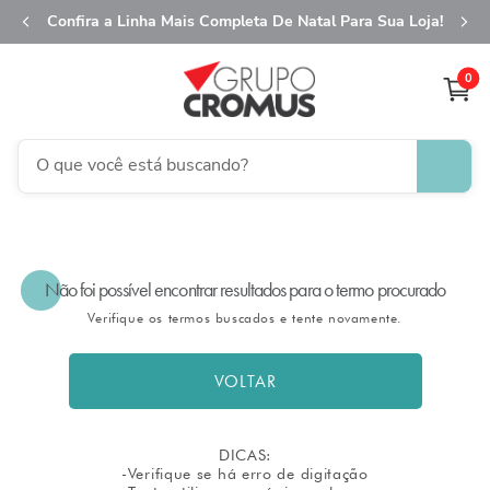
Confira a Linha Mais Completa De Natal Para Sua Loja!
0
O que você está buscando?
TERMOS MAIS BUSCADOS
1
º
fita aramada
Não foi possível encontrar resultados para o termo procurado
2
º
saco transparente
Verifique os termos buscados e tente novamente.
3
º
saco presente
4
º
sacola
VOLTAR
5
º
caixa
6
º
guardanapo
DICAS:
-Verifique se há erro de digitação
7
º
embalagem trufas