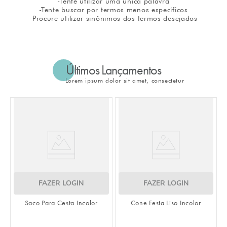
-Tente utilizar uma única palavra
-Tente buscar por termos menos específicos
8
º
natal
-Procure utilizar sinônimos dos termos desejados
9
º
urso
10
º
sacola papel
Últimos Lançamentos
Lorem ipsum dolor sit amet, consectetur
FAZER LOGIN
FAZER LOGIN
Saco Para Cesta Incolor
Cone Festa Liso Incolor