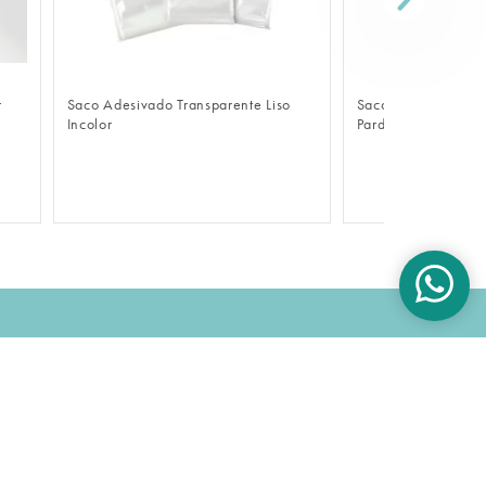
FAZER LOGIN
FAZER 
r
Saco Adesivado Transparente Liso
Sacola De Papel Ec
Incolor
Pardo
OK