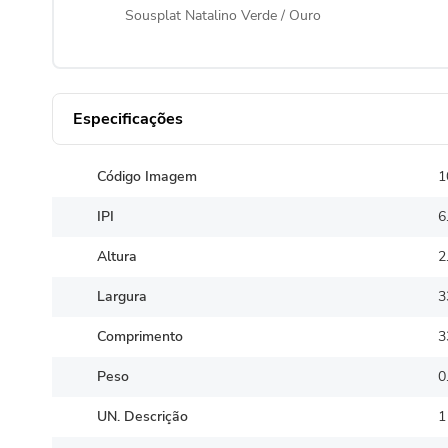
Sousplat Natalino Verde / Ouro
Especificações
Código Imagem
1
IPI
6
Altura
2
Largura
3
Comprimento
3
Peso
0
UN. Descrição
1