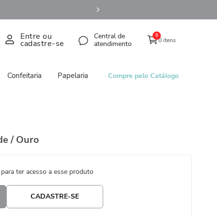
Entre ou
Central de
0
0 itens
cadastre-se
atendimento
Confeitaria
Papelaria
Compre pelo Catálogo
de / Ouro
 para ter acesso a esse produto
CADASTRE-SE