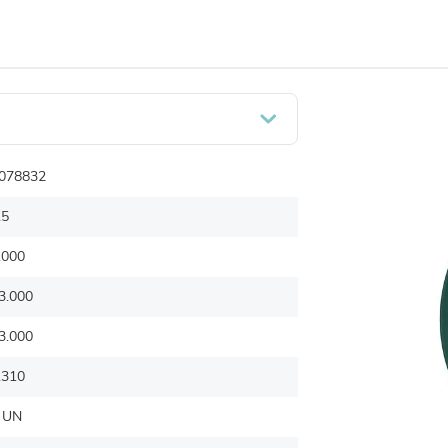
078832
.5
.000
3.000
3.000
.310
 UN