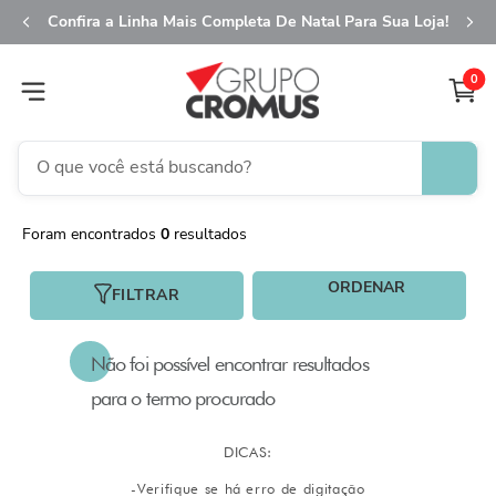
Confira a Linha Mais Completa De Natal Para Sua Loja!
0
O que você está buscando?
TERMOS MAIS BUSCADOS
0
1
º
fita aramada
2
º
saco transparente
FILTRAR
3
º
caixa
4
º
natal
5
º
saco presente
6
º
sacola
7
º
guardanapo