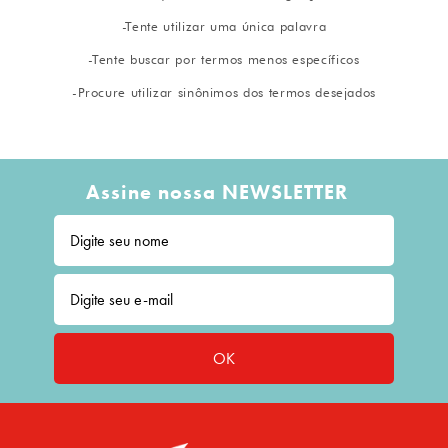
8
º
embalagem trufas
9
º
cesta
10
º
urso
Assine nossa NEWSLETTER
OK