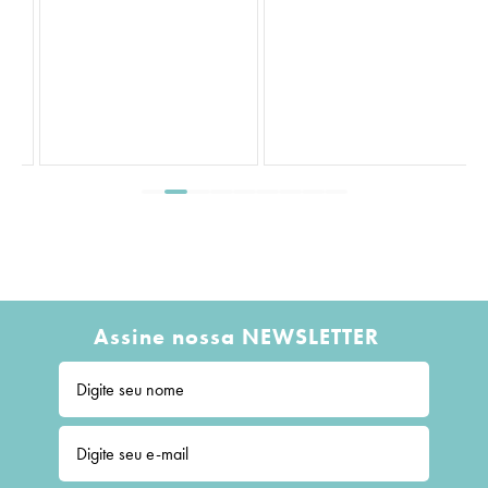
S
L
Assine nossa NEWSLETTER