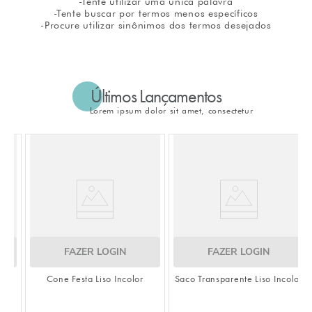
-Tente utilizar uma única palavra
-Tente buscar por termos menos específicos
8
º
natal
-Procure utilizar sinônimos dos termos desejados
9
º
urso
10
º
sacola papel
Últimos Lançamentos
Lorem ipsum dolor sit amet, consectetur
FAZER LOGIN
FAZER LOGIN
Cone Festa Liso Incolor
Saco Transparente Liso Incolor