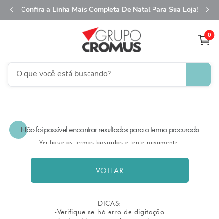
Confira a Linha Mais Completa De Natal Para Sua Loja!
0
O que você está buscando?
TERMOS MAIS BUSCADOS
1
º
fita aramada
Não foi possível encontrar resultados para o termo procurado
2
º
saco transparente
Verifique os termos buscados e tente novamente.
3
º
saco presente
4
º
sacola
VOLTAR
5
º
caixa
6
º
guardanapo
DICAS:
-Verifique se há erro de digitação
7
º
embalagem trufas