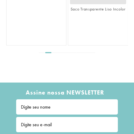
Saco Transparente Liso Incolor
S
L
Assine nossa NEWSLETTER