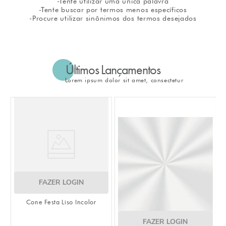
-Tente utilizar uma única palavra
-Tente buscar por termos menos específicos
8
º
embalagem trufas
-Procure utilizar sinônimos dos termos desejados
9
º
urso
10
º
vela
Últimos Lançamentos
Lorem ipsum dolor sit amet, consectetur
FAZER LOGIN
Cone Festa Liso Incolor
FAZER LOGIN