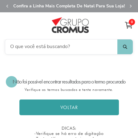
Confira a Linha Mais Completa De Natal Para Sua Loja!
0
O que você está buscando?
TERMOS MAIS BUSCADOS
1
º
fita aramada
Não foi possível encontrar resultados para o termo procurado
2
º
saco transparente
Verifique os termos buscados e tente novamente.
3
º
saco presente
4
º
natal
VOLTAR
5
º
sacola
6
º
caixa
DICAS:
-Verifique se há erro de digitação
7
º
guardanapo