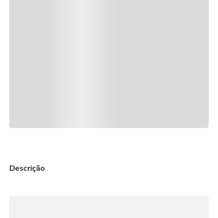
cesta
9
º
urso
10
º
Descrição