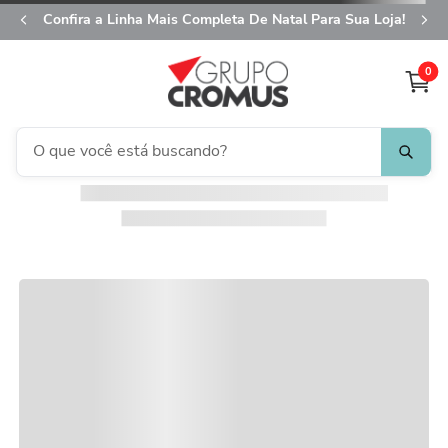
Confira a Linha Mais Completa De Natal Para Sua Loja!
0
O que você está buscando?
fita aramada
1
º
saco transparente
2
º
caixa
3
º
natal
4
º
saco presente
5
º
sacola
6
º
guardanapo
7
º
embalagem trufas
8
º