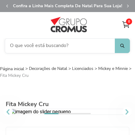
Confira a Linha Mais Completa De Natal Para Sua Loja!
0
O que você está buscando?
TERMOS MAIS BUSCADOS
Decorações de Natal
1
º
Licenciados
fita aramada
Mickey e Minnie
Fita Mickey Cru
2
º
saco transparente
3
º
saco presente
4
º
natal
Fita Mickey Cru
5
º
caixa
6
º
sacola
7
º
embalagem trufas