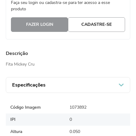
Faça seu login ou cadastra-se para ter acesso a esse
8
º
guardanapo
produto
9
º
vela
FAZER LOGIN
CADASTRE-SE
10
º
urso
Descrição
Fita Mickey Cru
Especificações
Código Imagem
1073892
IPI
0
Altura
0.050