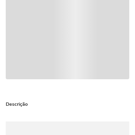
vela
9
º
urso
10
º
Descrição