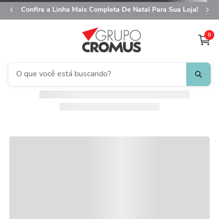
Confira a Linha Mais Completa De Natal Para Sua Loja!
0
O que você está buscando?
fita aramada
1
º
saco transparente
2
º
saco presente
3
º
natal
4
º
caixa
5
º
sacola
6
º
embalagem trufas
7
º
guardanapo
8
º