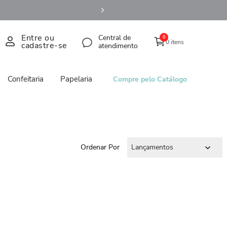
Entre ou
Central de
0
0 itens
cadastre-se
atendimento
Confeitaria
Papelaria
Compre pelo Catálogo
Ordenar Por
Lançamentos