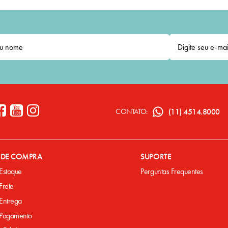
(11) 4514.8000
CONTATO:
A DE COMPRA
SUPORTE
 Estoque
Perguntas Frequentes
 Frete
 Entrega
e Pagamento