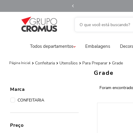
O que você está buscando?
TERMOS MAIS BUSCADOS
Todos departamentos
Embalagens
Decora
1
º
fita aramada
2
º
saco transparente
Confeitaria
Utensílios
Para Preparar
Grade
3
º
saco presente
Grade
4
º
natal
5
º
caixa
Marca
6
º
sacola
CONFEITARIA
7
º
embalagem trufas
8
º
guardanapo
Preço
9
º
vela