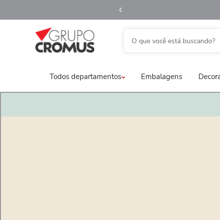
O que você está buscando?
TERMOS MAIS BUSCADOS
Todos departamentos
Embalagens
Decora
1
º
fita aramada
2
º
saco transparente
3
º
saco presente
4
º
natal
5
º
sacola
6
º
caixa
7
º
guardanapo
8
º
embalagem trufas
9
º
urso