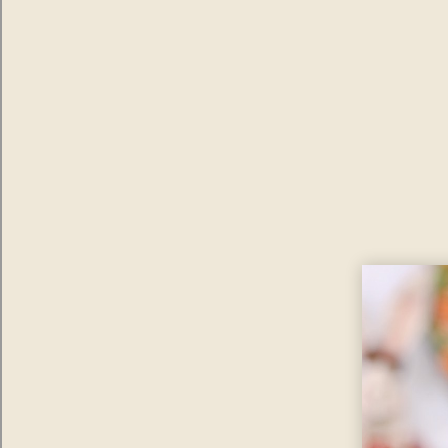
10
º
vela