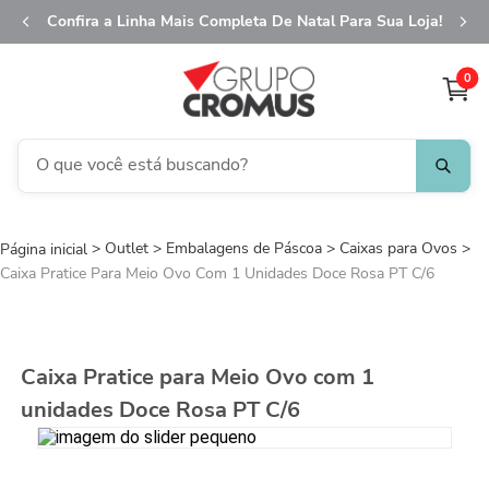
Confira a Linha Mais Completa De Natal Para Sua Loja!
0
O que você está buscando?
TERMOS MAIS BUSCADOS
Outlet
Embalagens de Páscoa
1
º
fita aramada
Caixas para Ovos
Caixa Pratice Para Meio Ovo Com 1 Unidades Doce Rosa PT C/6
2
º
saco transparente
3
º
saco presente
4
º
sacola
Caixa Pratice para Meio Ovo com 1
5
º
caixa
unidades Doce Rosa PT C/6
6
º
guardanapo
7
º
embalagem trufas