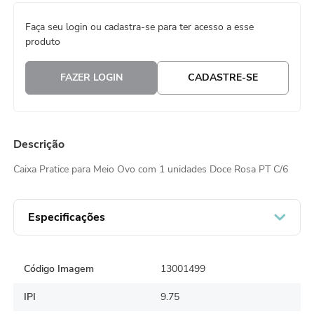
8
º
natal
Faça seu login ou cadastra-se para ter acesso a esse
produto
9
º
urso
10
º
sacola papel
FAZER LOGIN
CADASTRE-SE
Descrição
Caixa Pratice para Meio Ovo com 1 unidades Doce Rosa PT C/6
Especificações
Código Imagem
13001499
IPI
9.75