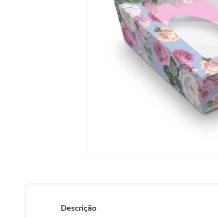
10
º
urso
Descrição