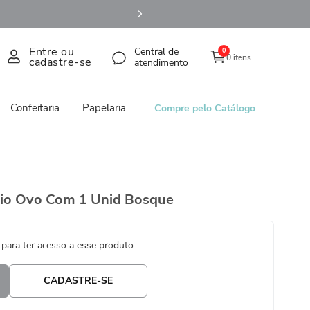
Entre ou
Central de
0
0 itens
cadastre-se
atendimento
Confeitaria
Papelaria
Compre pelo Catálogo
eio Ovo Com 1 Unid Bosque
 para ter acesso a esse produto
CADASTRE-SE