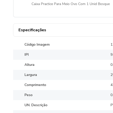
Caixa Practice Para Meio Ovo Com 1 Unid Bosque
Especificações
Código Imagem
1
IPI
9
Altura
0
Largura
2
Comprimento
4
Peso
0
UN. Descrição
P