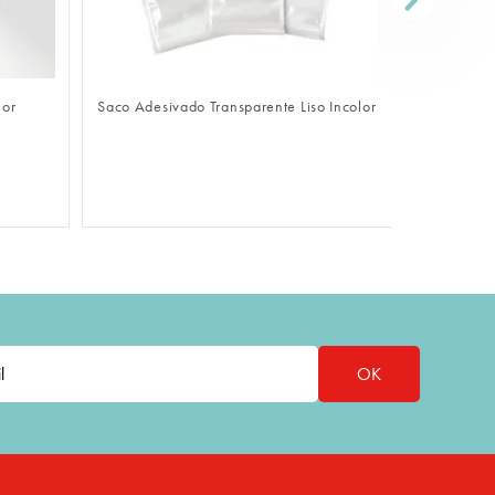
ER LOGIN
FAZER LOGIN
ransparente Liso Incolor
Sacola De Papel Econômica Kraft Pardo
OK