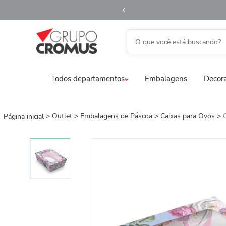
O que você está buscando?
TERMOS MAIS BUSCADOS
Todos departamentos
Embalagens
Decora
1
º
fita aramada
2
º
saco transparente
3
º
saco presente
Outlet
Embalagens de Páscoa
Caixas para Ovos
4
º
natal
5
º
caixa
6
º
sacola
7
º
embalagem trufas
8
º
guardanapo
9
º
vela