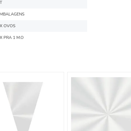
T
MBALAGENS
X OVOS
X PRA 1 M.O